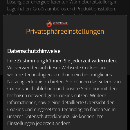
Lösung der energieeffizienten Wärmebereitstellung in
Lagerhallen, Großraumbüros und Produktionsstätten.
Wir informieren Sie über effiziente Deckenheizsysteme
als
Hallenheizung.
Darüber hinaus finden Sie hier
Antworten auf die Frage, inwiefern ein
Privatsphäre­einstellungen
Heizungspumpentausch im Gewerbe
zu einer
deutlichen Senkung Ihrer Stromkosten führen kann.
Datenschutzhinweise
Ihre Zustimmung können Sie jederzeit widerrufen.
Wir verwenden auf dieser Webseite Cookies und
weitere Technologien, um Ihnen ein bestmögliches
Nutzungserlebnis zu bieten. Sie können das Setzen von
Cookies auch ablehnen und unsere Seite nur mit den
technisch notwendigen Cookies nutzen. Weitere
KWK-Anlagen, BHKW, Kaskadierung:
Wir erklären
Informationen, sowie eine detaillierte Übersicht der
Ihnen wichtige Komponenten und Systeme, die Sie bei
Cookies und eingesetzten Technologien finden Sie in
der Erneuerung, Modernisierung und Instandhaltung
unserer Datenschutzerklärung. Sie können Ihre
Ihrer Heizungsanlage unbedingt kennen sollten.
Einstellungen jederzeit ändern.
Außerdem erfahren Sie hier, welche Vorteile eine