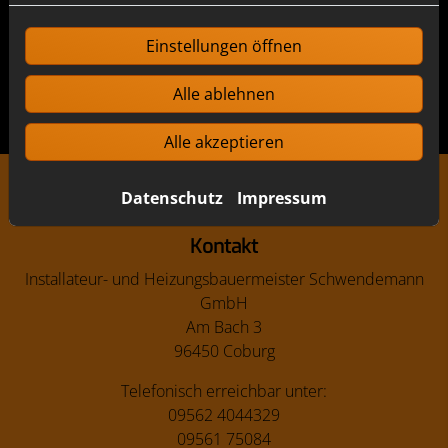
regelmäßige
Heizungswartung
gerade für gewerbliche
Gebäude mit sich bringt.
Einstellungen öffnen
Alle ablehnen
Alle akzeptieren
Datenschutz
Impressum
Footer - Kontaktdaten und Öffnungszeiten
Kontakt
Installateur- und Heizungsbauermeister Schwendemann
GmbH
Am Bach 3
96450 Coburg
Telefonisch erreichbar unter:
09562 4044329
09561 75084